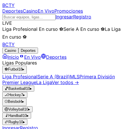
BCTY
Deportes
Casino
En Vivo
Promociones
Ingresar
Registro
LIVE
Liga Profesional
En curso
⚽
Serie A
En curso
⚽
La Liga
En curso
⚽
BCTY
Casino
Deportes
Inicio
En Vivo
Deportes
Ligas Populares
⚽
Futbol
18
▸
Liga Profesional
Serie A (Brazil)
MLS
Primera División
Premier League
La Liga
Ver todos →
🏀
Basketball
10
▸
🏒
Hockey
7
▸
⚾
Beisbol
4
▸
🏐
Volleyball
10
▸
🤾
Handball
10
▸
🏉
Rugby
10
▸
Ingresar
Registro