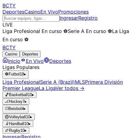
BCTY
Deportes
Casino
En Vivo
Promociones
Ingresar
Registro
LIVE
Liga Profesional
En curso
⚽
Serie A
En curso
⚽
La Liga
En curso
⚽
BCTY
Casino
Deportes
Inicio
En Vivo
Deportes
Ligas Populares
⚽
Futbol
18
▸
Liga Profesional
Serie A (Brazil)
MLS
Primera División
Premier League
La Liga
Ver todos →
🏀
Basketball
10
▸
🏒
Hockey
7
▸
⚾
Beisbol
4
▸
🏐
Volleyball
10
▸
🤾
Handball
10
▸
🏉
Rugby
10
▸
Ingresar
Registro