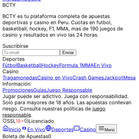
BCTY
BCTY es tu plataforma completa de apuestas
deportivas y casino en Peru. Cuotas en futbol,
basketball, hockey, F1, MMA, mas de 190 juegos de
casino y resultados en vivo las 24 horas.
Suscribirse
Enviar
Deportes
Fútbol
Basketball
Hockey
Formula 1
MMA
En Vivo
Casino
Tragamonedas
Casino en Vivo
Crash Games
Jackpot
Mesa
Información
Promociones
Guías
Juego Responsable
Jugar puede ser adictivo. Juega con responsabilidad.
Solo para mayores de 18 años. Las apuestas conllevan
riesgo. Consulta nuestras políticas de
juego
responsable
.
SSL
18+
Licenciado
Inicio
En Vivo
Deportes
Casino
Menú
Boleta de Apuestas
0