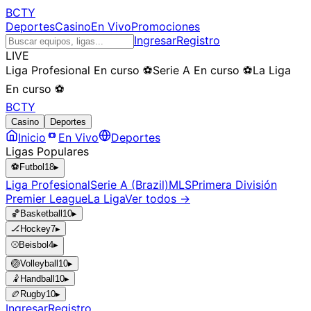
BCTY
Deportes
Casino
En Vivo
Promociones
Ingresar
Registro
LIVE
Liga Profesional
En curso
⚽
Serie A
En curso
⚽
La Liga
En curso
⚽
BCTY
Casino
Deportes
Inicio
En Vivo
Deportes
Ligas Populares
⚽
Futbol
18
▸
Liga Profesional
Serie A (Brazil)
MLS
Primera División
Premier League
La Liga
Ver todos →
🏀
Basketball
10
▸
🏒
Hockey
7
▸
⚾
Beisbol
4
▸
🏐
Volleyball
10
▸
🤾
Handball
10
▸
🏉
Rugby
10
▸
Ingresar
Registro