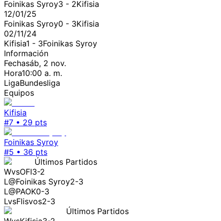
Foinikas Syroy
3
-
2
Kifisia
12/01/25
Foinikas Syroy
0
-
3
Kifisia
02/11/24
Kifisia
1
-
3
Foinikas Syroy
Información
Fecha
sáb, 2 nov.
Hora
10:00 a. m.
Liga
Bundesliga
Equipos
Kifisia
#
7
•
29
pts
Foinikas Syroy
#
5
•
36
pts
Últimos Partidos
W
vs
OFI
3-2
L
@
Foinikas Syroy
2-3
L
@
PAOK
0-3
L
vs
Flisvos
2-3
Últimos Partidos