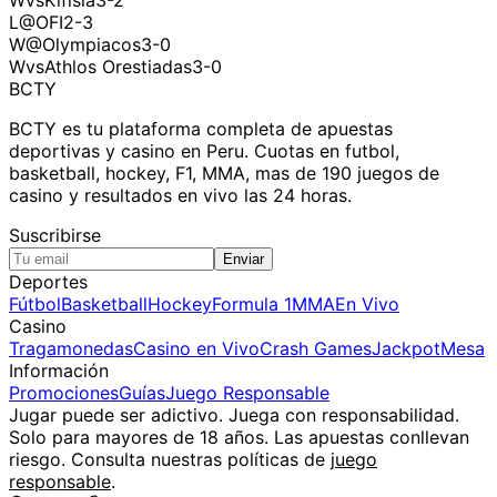
W
vs
Kifisia
3-2
L
@
OFI
2-3
W
@
Olympiacos
3-0
W
vs
Athlos Orestiadas
3-0
BCTY
BCTY es tu plataforma completa de apuestas
deportivas y casino en Peru. Cuotas en futbol,
basketball, hockey, F1, MMA, mas de 190 juegos de
casino y resultados en vivo las 24 horas.
Suscribirse
Enviar
Deportes
Fútbol
Basketball
Hockey
Formula 1
MMA
En Vivo
Casino
Tragamonedas
Casino en Vivo
Crash Games
Jackpot
Mesa
Información
Promociones
Guías
Juego Responsable
Jugar puede ser adictivo. Juega con responsabilidad.
Solo para mayores de 18 años. Las apuestas conllevan
riesgo. Consulta nuestras políticas de
juego
responsable
.