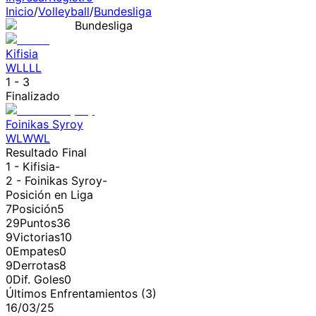
Inicio
/
Volleyball
/
Bundesliga
Bundesliga
Kifisia
W
L
L
L
L
1
-
3
Finalizado
Foinikas Syroy
W
L
W
W
L
Resultado Final
1 -
Kifisia
-
2 -
Foinikas Syroy
-
Posición en Liga
7
Posición
5
29
Puntos
36
9
Victorias
10
0
Empates
0
9
Derrotas
8
0
Dif. Goles
0
Últimos Enfrentamientos (
3
)
16/03/25