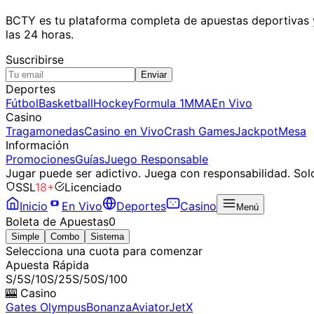
BCTY es tu plataforma completa de apuestas deportivas y 
las 24 horas.
Suscribirse
Enviar
Deportes
Fútbol
Basketball
Hockey
Formula 1
MMA
En Vivo
Casino
Tragamonedas
Casino en Vivo
Crash Games
Jackpot
Mesa
Información
Promociones
Guías
Juego Responsable
Jugar puede ser adictivo. Juega con responsabilidad. Sol
SSL
18+
Licenciado
Inicio
En Vivo
Deportes
Casino
Menú
Boleta de Apuestas
0
Simple
Combo
Sistema
Selecciona una cuota para comenzar
Apuesta Rápida
S/5
S/10
S/25
S/50
S/100
🎰 Casino
Gates Olympus
Bonanza
Aviator
JetX