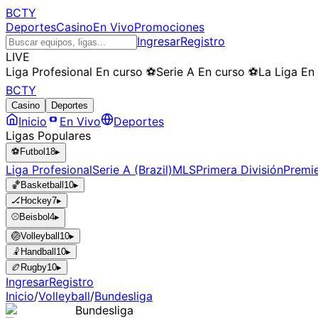
BCTY
Deportes
Casino
En Vivo
Promociones
Ingresar
Registro
LIVE
Liga Profesional
En curso
⚽
Serie A
En curso
⚽
La Liga
En
BCTY
Casino
Deportes
Inicio
En Vivo
Deportes
Ligas Populares
⚽
Futbol
18
▸
Liga Profesional
Serie A (Brazil)
MLS
Primera División
Premi
🏀
Basketball
10
▸
🏒
Hockey
7
▸
⚾
Beisbol
4
▸
🏐
Volleyball
10
▸
🤾
Handball
10
▸
🏉
Rugby
10
▸
Ingresar
Registro
Inicio
/
Volleyball
/
Bundesliga
Bundesliga