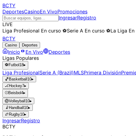
BCTY
Deportes
Casino
En Vivo
Promociones
Ingresar
Registro
LIVE
Liga Profesional
En curso
⚽
Serie A
En curso
⚽
La Liga
En
BCTY
Casino
Deportes
Inicio
En Vivo
Deportes
Ligas Populares
⚽
Futbol
18
▸
Liga Profesional
Serie A (Brazil)
MLS
Primera División
Premi
🏀
Basketball
10
▸
🏒
Hockey
7
▸
⚾
Beisbol
4
▸
🏐
Volleyball
10
▸
🤾
Handball
10
▸
🏉
Rugby
10
▸
Ingresar
Registro
BCTY