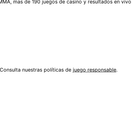
 MMA, mas de 190 juegos de casino y resultados en vivo
Consulta nuestras políticas de
juego responsable
.