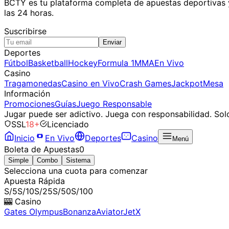
BCTY es tu plataforma completa de apuestas deportivas y 
las 24 horas.
Suscribirse
Enviar
Deportes
Fútbol
Basketball
Hockey
Formula 1
MMA
En Vivo
Casino
Tragamonedas
Casino en Vivo
Crash Games
Jackpot
Mesa
Información
Promociones
Guías
Juego Responsable
Jugar puede ser adictivo. Juega con responsabilidad. Sol
SSL
18+
Licenciado
Inicio
En Vivo
Deportes
Casino
Menú
Boleta de Apuestas
0
Simple
Combo
Sistema
Selecciona una cuota para comenzar
Apuesta Rápida
S/5
S/10
S/25
S/50
S/100
🎰 Casino
Gates Olympus
Bonanza
Aviator
JetX