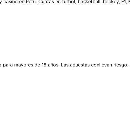
casino en Peru. Cuotas en futbol, basketball, hockey, F1,
o para mayores de 18 años. Las apuestas conllevan riesgo. 