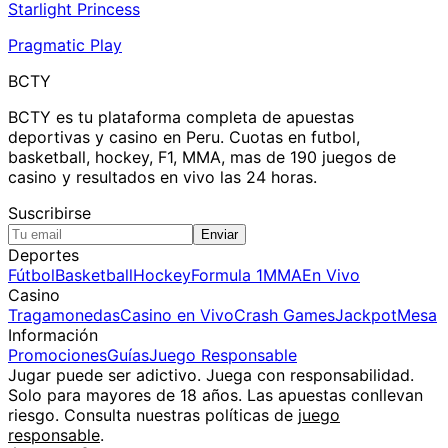
Starlight Princess
Pragmatic Play
BCTY
BCTY es tu plataforma completa de apuestas
deportivas y casino en Peru. Cuotas en futbol,
basketball, hockey, F1, MMA, mas de 190 juegos de
casino y resultados en vivo las 24 horas.
Suscribirse
Enviar
Deportes
Fútbol
Basketball
Hockey
Formula 1
MMA
En Vivo
Casino
Tragamonedas
Casino en Vivo
Crash Games
Jackpot
Mesa
Información
Promociones
Guías
Juego Responsable
Jugar puede ser adictivo. Juega con responsabilidad.
Solo para mayores de 18 años. Las apuestas conllevan
riesgo. Consulta nuestras políticas de
juego
responsable
.