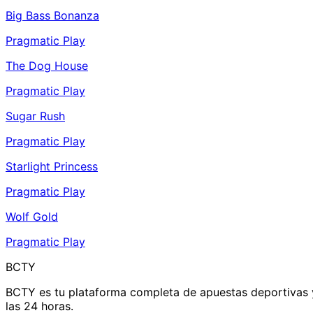
Big Bass Bonanza
Pragmatic Play
The Dog House
Pragmatic Play
Sugar Rush
Pragmatic Play
Starlight Princess
Pragmatic Play
Wolf Gold
Pragmatic Play
BCTY
BCTY es tu plataforma completa de apuestas deportivas y 
las 24 horas.