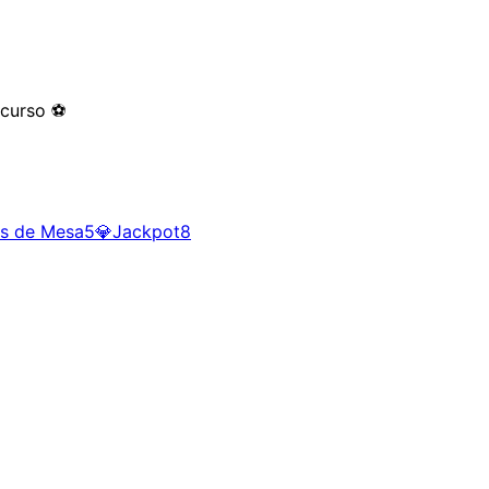
 curso
⚽
s de Mesa
5
💎
Jackpot
8