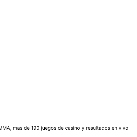
 MMA, mas de 190 juegos de casino y resultados en vivo