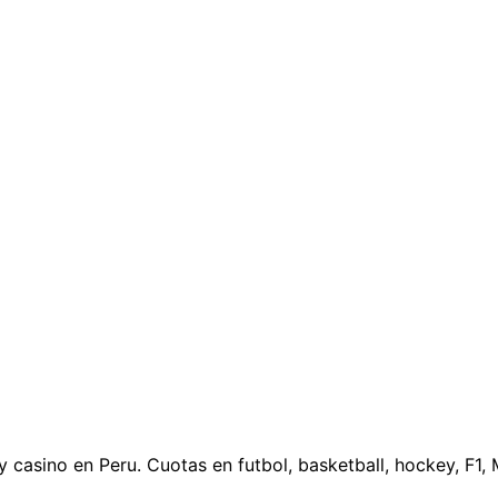
casino en Peru. Cuotas en futbol, basketball, hockey, F1,