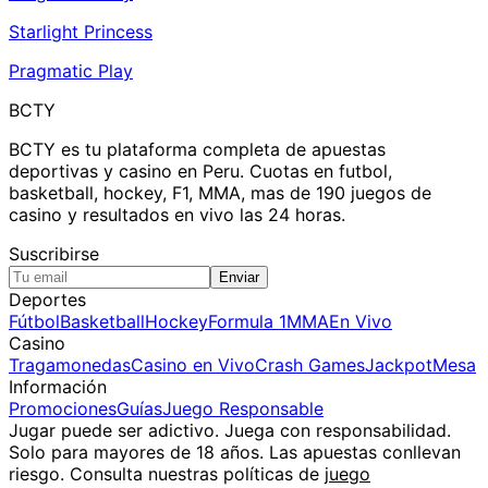
Starlight Princess
Pragmatic Play
BCTY
BCTY es tu plataforma completa de apuestas
deportivas y casino en Peru. Cuotas en futbol,
basketball, hockey, F1, MMA, mas de 190 juegos de
casino y resultados en vivo las 24 horas.
Suscribirse
Enviar
Deportes
Fútbol
Basketball
Hockey
Formula 1
MMA
En Vivo
Casino
Tragamonedas
Casino en Vivo
Crash Games
Jackpot
Mesa
Información
Promociones
Guías
Juego Responsable
Jugar puede ser adictivo. Juega con responsabilidad.
Solo para mayores de 18 años. Las apuestas conllevan
riesgo. Consulta nuestras políticas de
juego