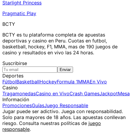
Starlight Princess
Pragmatic Play
BCTY
BCTY es tu plataforma completa de apuestas
deportivas y casino en Peru. Cuotas en futbol,
basketball, hockey, F1, MMA, mas de 190 juegos de
casino y resultados en vivo las 24 horas.
Suscribirse
Enviar
Deportes
Fútbol
Basketball
Hockey
Formula 1
MMA
En Vivo
Casino
Tragamonedas
Casino en Vivo
Crash Games
Jackpot
Mesa
Información
Promociones
Guías
Juego Responsable
Jugar puede ser adictivo. Juega con responsabilidad.
Solo para mayores de 18 años. Las apuestas conllevan
riesgo. Consulta nuestras políticas de
juego
responsable
.