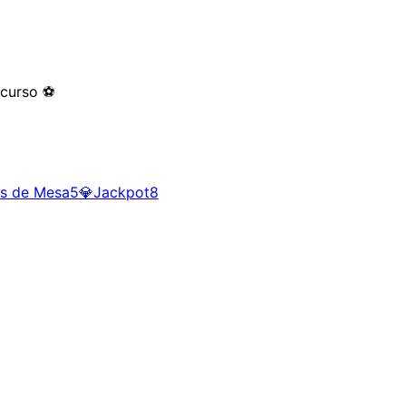
 curso
⚽
s de Mesa
5
💎
Jackpot
8