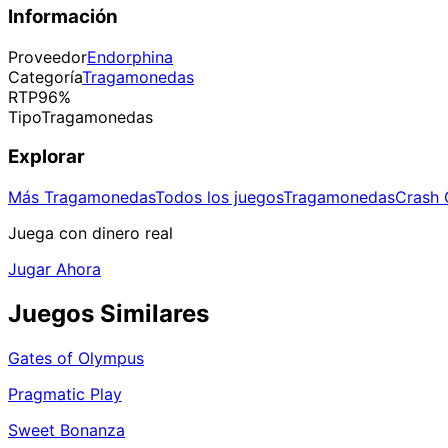
Información
Proveedor
Endorphina
Categoría
Tragamonedas
RTP
96
%
Tipo
Tragamonedas
Explorar
Más
Tragamonedas
Todos los juegos
Tragamonedas
Crash
Juega con dinero real
Jugar Ahora
Juegos Similares
Gates of Olympus
Pragmatic Play
Sweet Bonanza