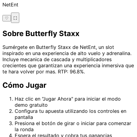
NetEnt
♡
⛶
Sobre
Butterfly Staxx
Sumérgete en Butterfly Staxx de NetEnt, un slot
inspirado en una experiencia de alto vuelo y adrenalina.
Incluye mecanica de cascada y multiplicadores
crecientes que garantizan una experiencia inmersiva que
te hara volver por mas. RTP: 96.8%.
Cómo Jugar
Haz clic en "Jugar Ahora" para iniciar el modo
demo gratuito
Configura tu apuesta utilizando los controles en
pantalla
Presiona el botón de girar o iniciar para comenzar
la ronda
Espera el resultado y cobra tus ganancias