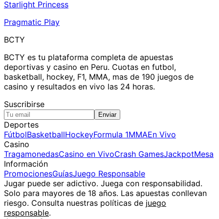
Starlight Princess
Pragmatic Play
BCTY
BCTY es tu plataforma completa de apuestas
deportivas y casino en Peru. Cuotas en futbol,
basketball, hockey, F1, MMA, mas de 190 juegos de
casino y resultados en vivo las 24 horas.
Suscribirse
Enviar
Deportes
Fútbol
Basketball
Hockey
Formula 1
MMA
En Vivo
Casino
Tragamonedas
Casino en Vivo
Crash Games
Jackpot
Mesa
Información
Promociones
Guías
Juego Responsable
Jugar puede ser adictivo. Juega con responsabilidad.
Solo para mayores de 18 años. Las apuestas conllevan
riesgo. Consulta nuestras políticas de
juego
responsable
.