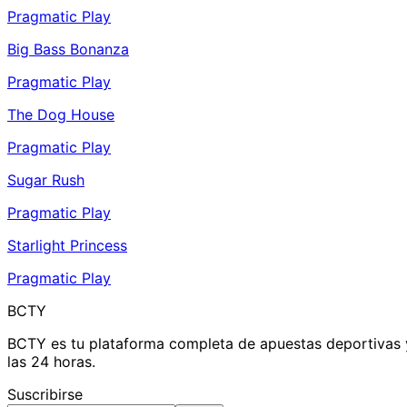
Pragmatic Play
Big Bass Bonanza
Pragmatic Play
The Dog House
Pragmatic Play
Sugar Rush
Pragmatic Play
Starlight Princess
Pragmatic Play
BCTY
BCTY es tu plataforma completa de apuestas deportivas y 
las 24 horas.
Suscribirse