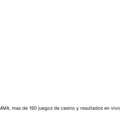
 MMA, mas de 190 juegos de casino y resultados en vivo