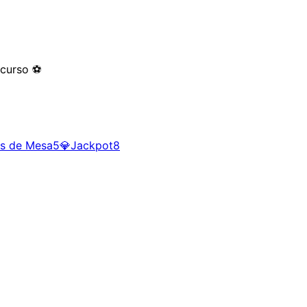
 curso
⚽
s de Mesa
5
💎
Jackpot
8