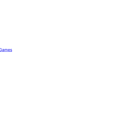
 Games