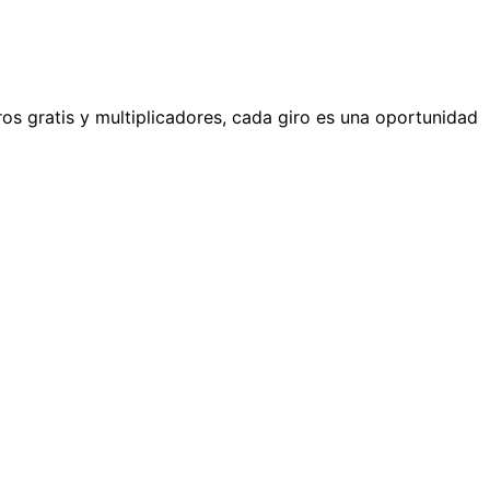
os gratis y multiplicadores, cada giro es una oportunidad