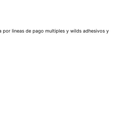
 por lineas de pago multiples y wilds adhesivos y