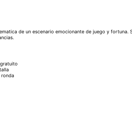
ematica de un escenario emocionante de juego y fortuna. S
ancias.
gratuito
alla
a ronda