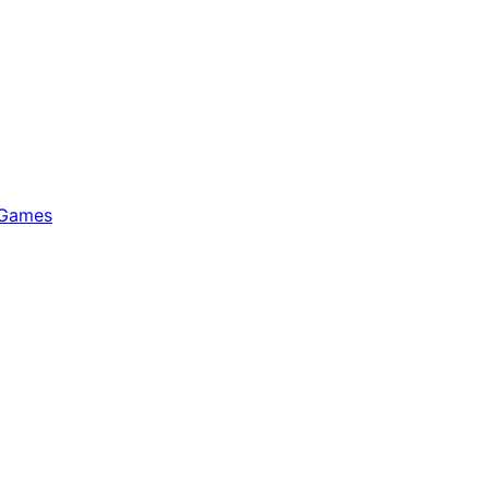
 Games