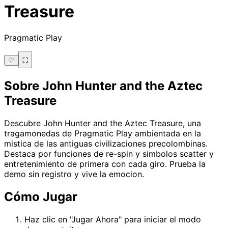
Treasure
Pragmatic Play
♡
⛶
Sobre
John Hunter and the Aztec
Treasure
Descubre John Hunter and the Aztec Treasure, una
tragamonedas de Pragmatic Play ambientada en la
mistica de las antiguas civilizaciones precolombinas.
Destaca por funciones de re-spin y simbolos scatter y
entretenimiento de primera con cada giro. Prueba la
demo sin registro y vive la emocion.
Cómo Jugar
Haz clic en "Jugar Ahora" para iniciar el modo