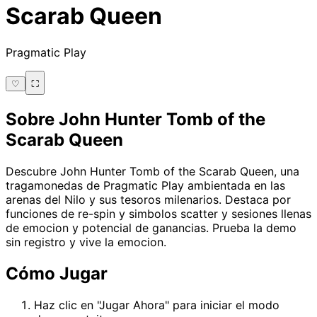
Scarab Queen
Pragmatic Play
♡
⛶
Sobre
John Hunter Tomb of the
Scarab Queen
Descubre John Hunter Tomb of the Scarab Queen, una
tragamonedas de Pragmatic Play ambientada en las
arenas del Nilo y sus tesoros milenarios. Destaca por
funciones de re-spin y simbolos scatter y sesiones llenas
de emocion y potencial de ganancias. Prueba la demo
sin registro y vive la emocion.
Cómo Jugar
Haz clic en "Jugar Ahora" para iniciar el modo