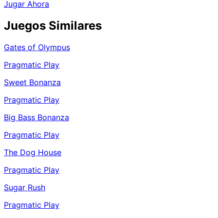
Jugar Ahora
Juegos Similares
Gates of Olympus
Pragmatic Play
Sweet Bonanza
Pragmatic Play
Big Bass Bonanza
Pragmatic Play
The Dog House
Pragmatic Play
Sugar Rush
Pragmatic Play