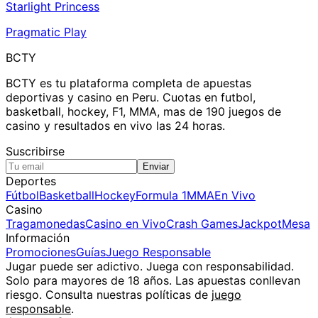
Starlight Princess
Pragmatic Play
BCTY
BCTY es tu plataforma completa de apuestas
deportivas y casino en Peru. Cuotas en futbol,
basketball, hockey, F1, MMA, mas de 190 juegos de
casino y resultados en vivo las 24 horas.
Suscribirse
Enviar
Deportes
Fútbol
Basketball
Hockey
Formula 1
MMA
En Vivo
Casino
Tragamonedas
Casino en Vivo
Crash Games
Jackpot
Mesa
Información
Promociones
Guías
Juego Responsable
Jugar puede ser adictivo. Juega con responsabilidad.
Solo para mayores de 18 años. Las apuestas conllevan
riesgo. Consulta nuestras políticas de
juego
responsable
.