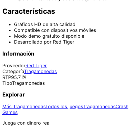
Características
Gráficos HD de alta calidad
Compatible con dispositivos móviles
Modo demo gratuito disponible
Desarrollado por
Red Tiger
Información
Proveedor
Red Tiger
Categoría
Tragamonedas
RTP
95.71
%
Tipo
Tragamonedas
Explorar
Más
Tragamonedas
Todos los juegos
Tragamonedas
Crash
Games
Juega con dinero real