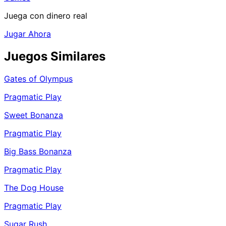
Juega con dinero real
Jugar Ahora
Juegos Similares
Gates of Olympus
Pragmatic Play
Sweet Bonanza
Pragmatic Play
Big Bass Bonanza
Pragmatic Play
The Dog House
Pragmatic Play
Sugar Rush