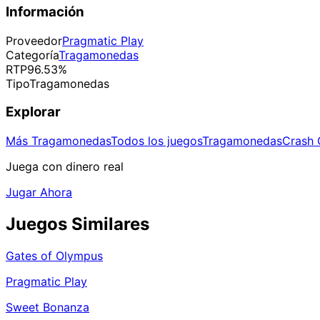
Información
Proveedor
Pragmatic Play
Categoría
Tragamonedas
RTP
96.53
%
Tipo
Tragamonedas
Explorar
Más
Tragamonedas
Todos los juegos
Tragamonedas
Crash
Juega con dinero real
Jugar Ahora
Juegos Similares
Gates of Olympus
Pragmatic Play
Sweet Bonanza