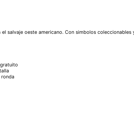
a el salvaje oeste americano. Con simbolos coleccionables 
gratuito
alla
a ronda