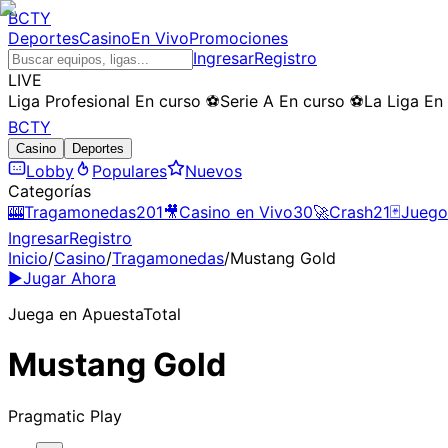
BCTY
Deportes
Casino
En Vivo
Promociones
Ingresar
Registro
LIVE
Liga Profesional
En curso
⚽
Serie A
En curso
⚽
La Liga
En
BCTY
Casino
Deportes
Lobby
Populares
Nuevos
Categorías
🎰
Tragamonedas
201
🎥
Casino en Vivo
30
🚀
Crash
21
🃏
Juego
Ingresar
Registro
Inicio
/
Casino
/
Tragamonedas
/
Mustang Gold
▶
Jugar Ahora
Juega en
ApuestaTotal
Mustang Gold
Pragmatic Play