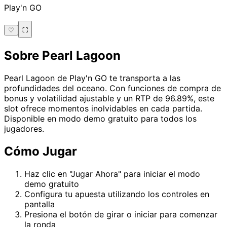
Play'n GO
♡
⛶
Sobre
Pearl Lagoon
Pearl Lagoon de Play'n GO te transporta a las
profundidades del oceano. Con funciones de compra de
bonus y volatilidad ajustable y un RTP de 96.89%, este
slot ofrece momentos inolvidables en cada partida.
Disponible en modo demo gratuito para todos los
jugadores.
Cómo Jugar
Haz clic en "Jugar Ahora" para iniciar el modo
demo gratuito
Configura tu apuesta utilizando los controles en
pantalla
Presiona el botón de girar o iniciar para comenzar
la ronda