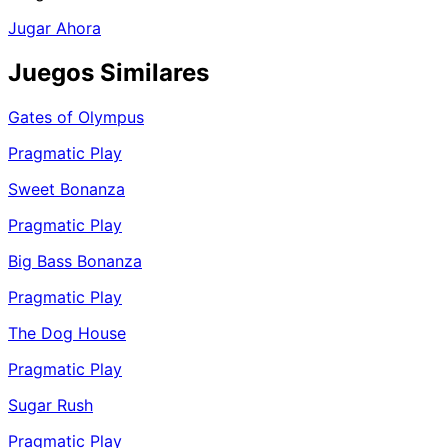
Jugar Ahora
Juegos Similares
Gates of Olympus
Pragmatic Play
Sweet Bonanza
Pragmatic Play
Big Bass Bonanza
Pragmatic Play
The Dog House
Pragmatic Play
Sugar Rush
Pragmatic Play