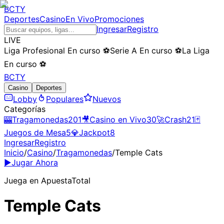
BCTY
Deportes
Casino
En Vivo
Promociones
Ingresar
Registro
LIVE
Liga Profesional
En curso
⚽
Serie A
En curso
⚽
La Liga
En curso
⚽
BCTY
Casino
Deportes
Lobby
Populares
Nuevos
Categorías
🎰
Tragamonedas
201
🎥
Casino en Vivo
30
🚀
Crash
21
🃏
Juegos de Mesa
5
💎
Jackpot
8
Ingresar
Registro
Inicio
/
Casino
/
Tragamonedas
/
Temple Cats
▶
Jugar Ahora
Juega en
ApuestaTotal
Temple Cats