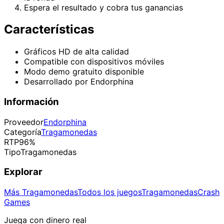
Espera el resultado y cobra tus ganancias
Características
Gráficos HD de alta calidad
Compatible con dispositivos móviles
Modo demo gratuito disponible
Desarrollado por
Endorphina
Información
Proveedor
Endorphina
Categoría
Tragamonedas
RTP
96
%
Tipo
Tragamonedas
Explorar
Más
Tragamonedas
Todos los juegos
Tragamonedas
Crash
Games
Juega con dinero real