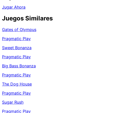
Jugar Ahora
Juegos Similares
Gates of Olympus
Pragmatic Play
Sweet Bonanza
Pragmatic Play
Big Bass Bonanza
Pragmatic Play
The Dog House
Pragmatic Play
Sugar Rush
Pragmatic Play