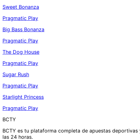
Sweet Bonanza
Pragmatic Play
Big Bass Bonanza
Pragmatic Play
The Dog House
Pragmatic Play
Sugar Rush
Pragmatic Play
Starlight Princess
Pragmatic Play
BCTY
BCTY es tu plataforma completa de apuestas deportivas y 
las 24 horas.