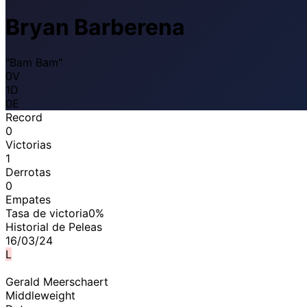
Bryan Barberena
"
Bam Bam
"
0
V
1
D
0
E
Record
0
Victorias
1
Derrotas
0
Empates
Tasa de victoria
0
%
Historial de Peleas
16/03/24
L
Gerald Meerschaert
Middleweight