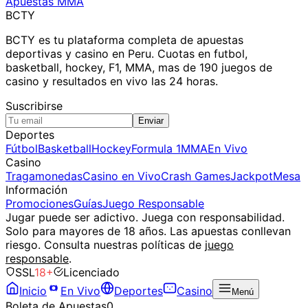
Apuestas MMA
BCTY
BCTY es tu plataforma completa de apuestas
deportivas y casino en Peru. Cuotas en futbol,
basketball, hockey, F1, MMA, mas de 190 juegos de
casino y resultados en vivo las 24 horas.
Suscribirse
Enviar
Deportes
Fútbol
Basketball
Hockey
Formula 1
MMA
En Vivo
Casino
Tragamonedas
Casino en Vivo
Crash Games
Jackpot
Mesa
Información
Promociones
Guías
Juego Responsable
Jugar puede ser adictivo. Juega con responsabilidad.
Solo para mayores de 18 años. Las apuestas conllevan
riesgo. Consulta nuestras políticas de
juego
responsable
.
SSL
18+
Licenciado
Inicio
En Vivo
Deportes
Casino
Menú
Boleta de Apuestas
0