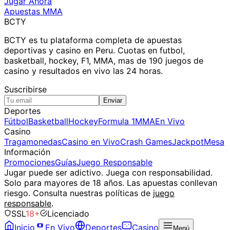
Jugar Ahora
Apuestas MMA
BCTY
BCTY es tu plataforma completa de apuestas
deportivas y casino en Peru. Cuotas en futbol,
basketball, hockey, F1, MMA, mas de 190 juegos de
casino y resultados en vivo las 24 horas.
Suscribirse
Enviar
Deportes
Fútbol
Basketball
Hockey
Formula 1
MMA
En Vivo
Casino
Tragamonedas
Casino en Vivo
Crash Games
Jackpot
Mesa
Información
Promociones
Guías
Juego Responsable
Jugar puede ser adictivo. Juega con responsabilidad.
Solo para mayores de 18 años. Las apuestas conllevan
riesgo. Consulta nuestras políticas de
juego
responsable
.
SSL
18+
Licenciado
Inicio
En Vivo
Deportes
Casino
Menú