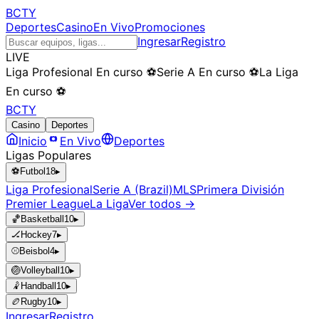
BCTY
Deportes
Casino
En Vivo
Promociones
Ingresar
Registro
LIVE
Liga Profesional
En curso
⚽
Serie A
En curso
⚽
La Liga
En curso
⚽
BCTY
Casino
Deportes
Inicio
En Vivo
Deportes
Ligas Populares
⚽
Futbol
18
▸
Liga Profesional
Serie A (Brazil)
MLS
Primera División
Premier League
La Liga
Ver todos →
🏀
Basketball
10
▸
🏒
Hockey
7
▸
⚾
Beisbol
4
▸
🏐
Volleyball
10
▸
🤾
Handball
10
▸
🏉
Rugby
10
▸
Ingresar
Registro