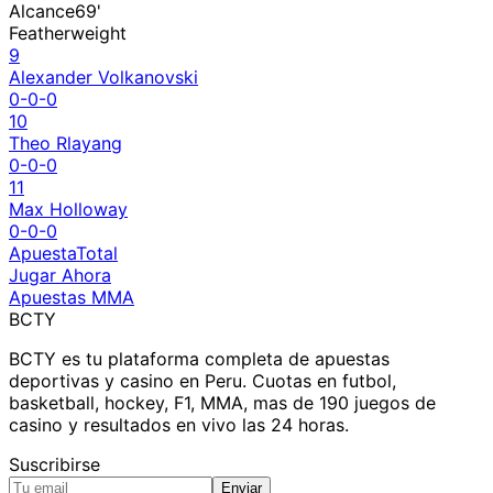
Alcance
69'
Featherweight
9
Alexander Volkanovski
0
-
0
-
0
10
Theo Rlayang
0
-
0
-
0
11
Max Holloway
0
-
0
-
0
ApuestaTotal
Jugar Ahora
Apuestas MMA
BCTY
BCTY es tu plataforma completa de apuestas
deportivas y casino en Peru. Cuotas en futbol,
basketball, hockey, F1, MMA, mas de 190 juegos de
casino y resultados en vivo las 24 horas.
Suscribirse
Enviar