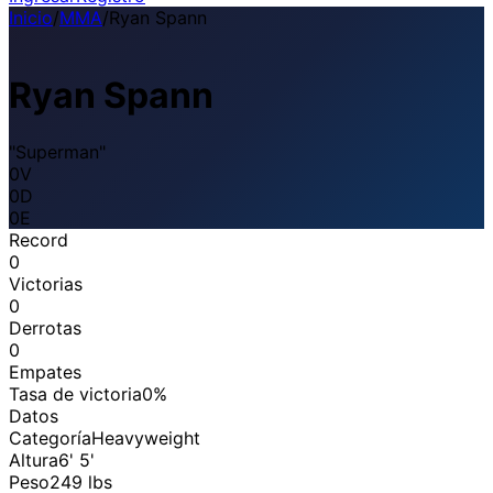
Inicio
/
MMA
/
Ryan Spann
Ryan Spann
"
Superman
"
0
V
0
D
0
E
Record
0
Victorias
0
Derrotas
0
Empates
Tasa de victoria
0
%
Datos
Categoría
Heavyweight
Altura
6' 5'
Peso
249 lbs