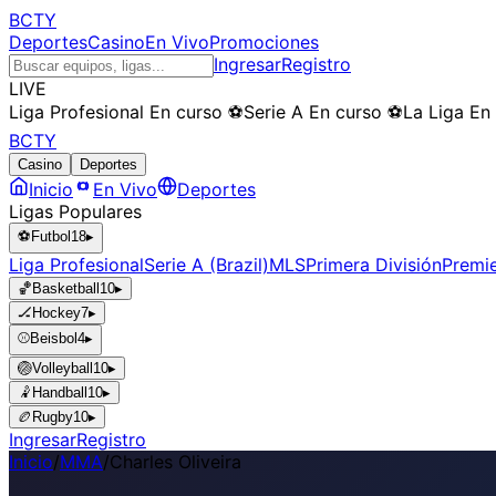
BCTY
Deportes
Casino
En Vivo
Promociones
Ingresar
Registro
LIVE
Liga Profesional
En curso
⚽
Serie A
En curso
⚽
La Liga
En
BCTY
Casino
Deportes
Inicio
En Vivo
Deportes
Ligas Populares
⚽
Futbol
18
▸
Liga Profesional
Serie A (Brazil)
MLS
Primera División
Premi
🏀
Basketball
10
▸
🏒
Hockey
7
▸
⚾
Beisbol
4
▸
🏐
Volleyball
10
▸
🤾
Handball
10
▸
🏉
Rugby
10
▸
Ingresar
Registro
Inicio
/
MMA
/
Charles Oliveira