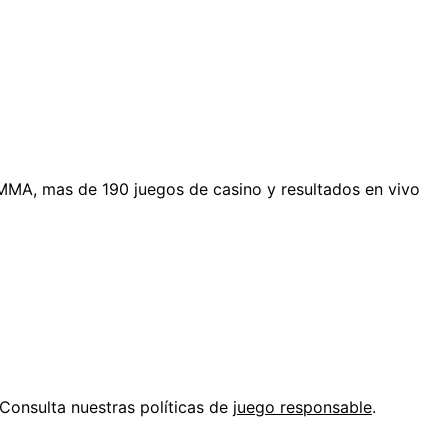
 MMA, mas de 190 juegos de casino y resultados en vivo
Consulta nuestras políticas de
juego responsable
.