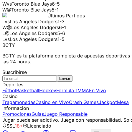
W
vs
Toronto Blue Jays
6-5
W
@
Toronto Blue Jays
5-1
Últimos Partidos
L
vs
Los Angeles Dodgers
1-3
W
@
Los Angeles Dodgers
6-1
L
@
Los Angeles Dodgers
5-6
L
vs
Los Angeles Dodgers
1-5
BCTY
BCTY es tu plataforma completa de apuestas deportivas y 
las 24 horas.
Suscribirse
Enviar
Deportes
Fútbol
Basketball
Hockey
Formula 1
MMA
En Vivo
Casino
Tragamonedas
Casino en Vivo
Crash Games
Jackpot
Mesa
Información
Promociones
Guías
Juego Responsable
Jugar puede ser adictivo. Juega con responsabilidad. Sol
SSL
18+
Licenciado