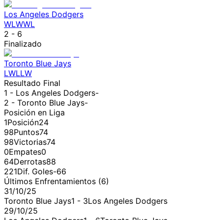
Los Angeles Dodgers
W
L
W
W
L
2
-
6
Finalizado
Toronto Blue Jays
L
W
L
L
W
Resultado Final
1 -
Los Angeles Dodgers
-
2 -
Toronto Blue Jays
-
Posición en Liga
1
Posición
24
98
Puntos
74
98
Victorias
74
0
Empates
0
64
Derrotas
88
221
Dif. Goles
-66
Últimos Enfrentamientos (
6
)
31/10/25
Toronto Blue Jays
1
-
3
Los Angeles Dodgers
29/10/25