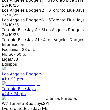
Los Angeles Dodgers
1
-
6
Toronto Blue Jays
28/10/25
Los Angeles Dodgers
2
-
6
Toronto Blue Jays
27/10/25
Los Angeles Dodgers
6
-
5
Toronto Blue Jays
25/10/25
Toronto Blue Jays
1
-
5
Los Angeles Dodgers
24/10/25
Toronto Blue Jays
11
-
4
Los Angeles Dodgers
Información
Fecha
mar, 28 oct.
Hora
07:00 p. m.
Liga
MLB
Equipos
Los Angeles Dodgers
#
1
•
98
pts
Toronto Blue Jays
#
24
•
74
pts
Últimos Partidos
W
@
Toronto Blue Jays
3-1
L
vs
Toronto Blue Jays
1-6