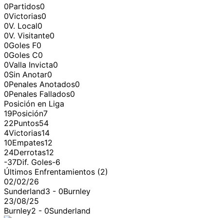
0
Partidos
0
0
Victorias
0
0
V. Local
0
0
V. Visitante
0
0
Goles F
0
0
Goles C
0
0
Valla Invicta
0
0
Sin Anotar
0
0
Penales Anotados
0
0
Penales Fallados
0
Posición en Liga
19
Posición
7
22
Puntos
54
4
Victorias
14
10
Empates
12
24
Derrotas
12
-37
Dif. Goles
-6
Últimos Enfrentamientos (
2
)
02/02/26
Sunderland
3
-
0
Burnley
23/08/25
Burnley
2
-
0
Sunderland