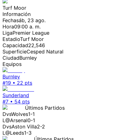
Turf Moor
Información
Fecha
sáb, 23 ago.
Hora
09:00 a. m.
Liga
Premier League
Estadio
Turf Moor
Capacidad
22,546
Superficie
Cesped Natural
Ciudad
Burnley
Equipos
Burnley
#
19
•
22
pts
Sunderland
#
7
•
54
pts
Últimos Partidos
D
vs
Wolves
1-1
L
@
Arsenal
0-1
D
vs
Aston Villa
2-2
L
@
Leeds
1-3
Últimos Partidos