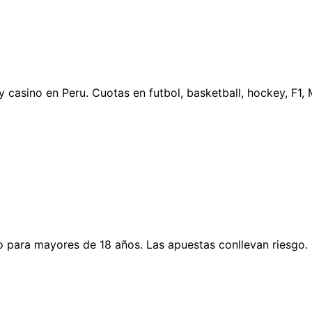
casino en Peru. Cuotas en futbol, basketball, hockey, F1,
o para mayores de 18 años. Las apuestas conllevan riesgo. 