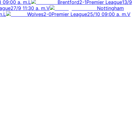
8
09:00 a. m.
L
Brentford
2-1
Premier League
13/9
eague
27/9
11:30 a. m.
V
Nottingham
m.
L
Wolves
2-0
Premier League
25/10
09:00 a. m.
V