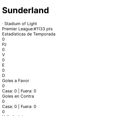
Sunderland
· Stadium of Light
Premier League
:
#
11
33
pts
Estadísticas de Temporada
0
PJ
0
V
0
E
0
D
Goles a Favor
0
Casa:
0
| Fuera:
0
Goles en Contra
0
Casa:
0
| Fuera:
0
0