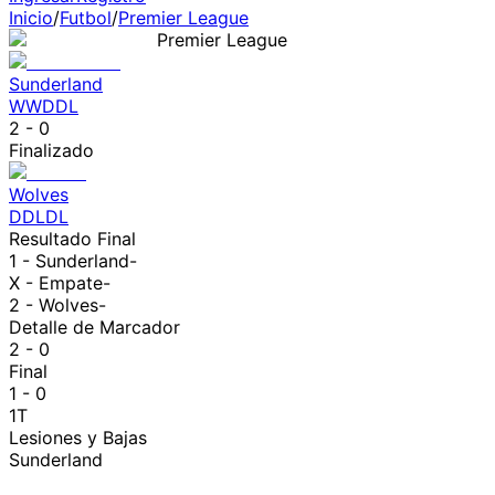
Inicio
/
Futbol
/
Premier League
Premier League
Sunderland
W
W
D
D
L
2
-
0
Finalizado
Wolves
D
D
L
D
L
Resultado Final
1 -
Sunderland
-
X - Empate
-
2 -
Wolves
-
Detalle de Marcador
2 - 0
Final
1 - 0
1T
Lesiones y Bajas
Sunderland