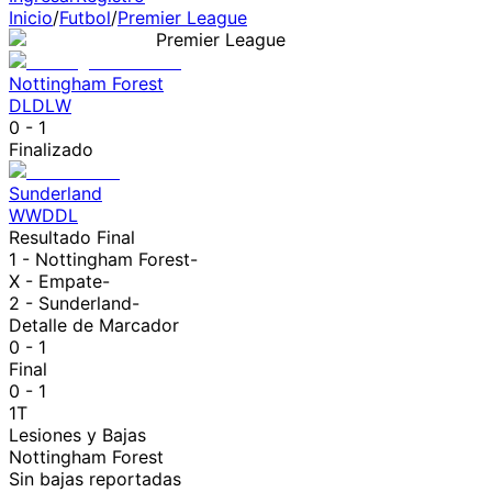
Inicio
/
Futbol
/
Premier League
Premier League
Nottingham Forest
D
L
D
L
W
0
-
1
Finalizado
Sunderland
W
W
D
D
L
Resultado Final
1 -
Nottingham Forest
-
X - Empate
-
2 -
Sunderland
-
Detalle de Marcador
0 - 1
Final
0 - 1
1T
Lesiones y Bajas
Nottingham Forest
Sin bajas reportadas