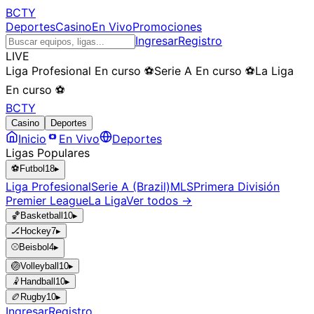
BCTY
Deportes
Casino
En Vivo
Promociones
Ingresar
Registro
LIVE
Liga Profesional
En curso
⚽
Serie A
En curso
⚽
La Liga
En curso
⚽
BCTY
Casino
Deportes
Inicio
En Vivo
Deportes
Ligas Populares
⚽
Futbol
18
▸
Liga Profesional
Serie A (Brazil)
MLS
Primera División
Premier League
La Liga
Ver todos →
🏀
Basketball
10
▸
🏒
Hockey
7
▸
⚾
Beisbol
4
▸
🏐
Volleyball
10
▸
🤾
Handball
10
▸
🏉
Rugby
10
▸
Ingresar
Registro