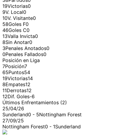
38
Partidos
0
19
Victorias
0
9
V. Local
0
10
V. Visitante
0
58
Goles F
0
46
Goles C
0
13
Valla Invicta
0
8
Sin Anotar
0
3
Penales Anotados
0
0
Penales Fallados
0
Posición en Liga
7
Posición
7
65
Puntos
54
19
Victorias
14
8
Empates
12
11
Derrotas
12
12
Dif. Goles
-6
Últimos Enfrentamientos (
2
)
25/04/26
Sunderland
0
-
5
Nottingham Forest
27/09/25
Nottingham Forest
0
-
1
Sunderland