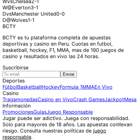
W
vs
Chelsea
2-1
W
@
Everton
3-1
D
vs
Manchester United
0-0
D
@
Wolves
1-1
BCTY
BCTY es tu plataforma completa de apuestas
deportivas y casino en Peru. Cuotas en futbol,
basketball, hockey, F1, MMA, mas de 190 juegos de
casino y resultados en vivo las 24 horas.
Suscribirse
Enviar
Deportes
Fútbol
Basketball
Hockey
Formula 1
MMA
En Vivo
Casino
Tragamonedas
Casino en Vivo
Crash Games
Jackpot
Mesa
Información
Promociones
Guías
Juego Responsable
Jugar puede ser adictivo. Juega con responsabilidad.
Solo para mayores de 18 años. Las apuestas conllevan
riesgo. Consulta nuestras políticas de
juego
responsable
.