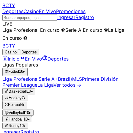
BCTY
Deportes
Casino
En Vivo
Promociones
Ingresar
Registro
LIVE
Liga Profesional
En curso
⚽
Serie A
En curso
⚽
La Liga
En curso
⚽
BCTY
Casino
Deportes
Inicio
En Vivo
Deportes
Ligas Populares
⚽
Futbol
18
▸
Liga Profesional
Serie A (Brazil)
MLS
Primera División
Premier League
La Liga
Ver todos →
🏀
Basketball
10
▸
🏒
Hockey
7
▸
⚾
Beisbol
4
▸
🏐
Volleyball
10
▸
🤾
Handball
10
▸
🏉
Rugby
10
▸
Ingresar
Registro