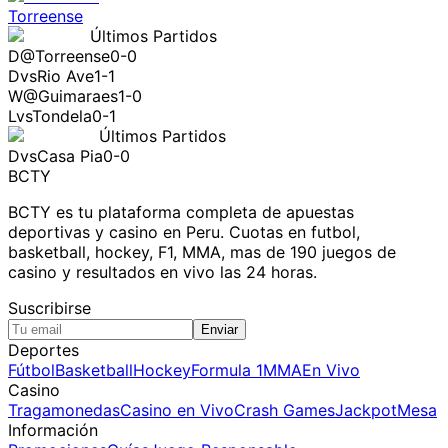
Torreense
Últimos Partidos
D
@
Torreense
0-0
D
vs
Rio Ave
1-1
W
@
Guimaraes
1-0
L
vs
Tondela
0-1
Últimos Partidos
D
vs
Casa Pia
0-0
BCTY
BCTY es tu plataforma completa de apuestas
deportivas y casino en Peru. Cuotas en futbol,
basketball, hockey, F1, MMA, mas de 190 juegos de
casino y resultados en vivo las 24 horas.
Suscribirse
Enviar
Deportes
Fútbol
Basketball
Hockey
Formula 1
MMA
En Vivo
Casino
Tragamonedas
Casino en Vivo
Crash Games
Jackpot
Mesa
Información