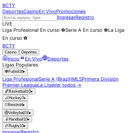
BCTY
Deportes
Casino
En Vivo
Promociones
Ingresar
Registro
LIVE
Liga Profesional
En curso
⚽
Serie A
En curso
⚽
La Liga
En curso
⚽
BCTY
Casino
Deportes
Inicio
En Vivo
Deportes
Ligas Populares
⚽
Futbol
18
▸
Liga Profesional
Serie A (Brazil)
MLS
Primera División
Premier League
La Liga
Ver todos →
🏀
Basketball
10
▸
🏒
Hockey
7
▸
⚾
Beisbol
4
▸
🏐
Volleyball
10
▸
🤾
Handball
10
▸
🏉
Rugby
10
▸
Ingresar
Registro