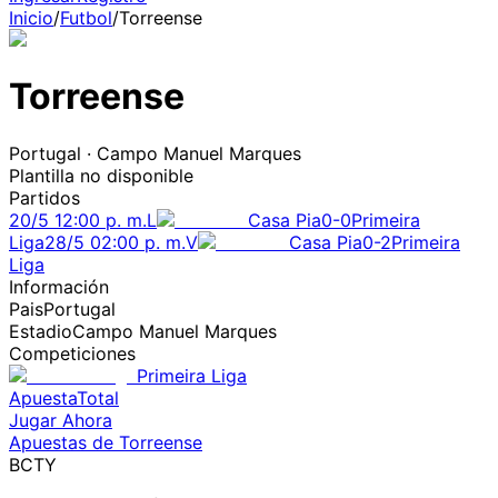
Inicio
/
Futbol
/
Torreense
Torreense
Portugal
· Campo Manuel Marques
Plantilla no disponible
Partidos
20/5
12:00 p. m.
L
Casa Pia
0-0
Primeira
Liga
28/5
02:00 p. m.
V
Casa Pia
0-2
Primeira
Liga
Información
Pais
Portugal
Estadio
Campo Manuel Marques
Competiciones
Primeira Liga
ApuestaTotal
Jugar Ahora
Apuestas de
Torreense
BCTY