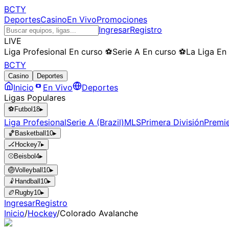
BCTY
Deportes
Casino
En Vivo
Promociones
Ingresar
Registro
LIVE
Liga Profesional
En curso
⚽
Serie A
En curso
⚽
La Liga
En
BCTY
Casino
Deportes
Inicio
En Vivo
Deportes
Ligas Populares
⚽
Futbol
18
▸
Liga Profesional
Serie A (Brazil)
MLS
Primera División
Premi
🏀
Basketball
10
▸
🏒
Hockey
7
▸
⚾
Beisbol
4
▸
🏐
Volleyball
10
▸
🤾
Handball
10
▸
🏉
Rugby
10
▸
Ingresar
Registro
Inicio
/
Hockey
/
Colorado Avalanche