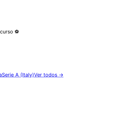
 curso
⚽
a
Serie A (Italy)
Ver todos →