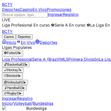
BCTY
Deportes
Casino
En Vivo
Promociones
Ingresar
Registro
LIVE
Liga Profesional
En curso
⚽
Serie A
En curso
⚽
La Liga
En
BCTY
Casino
Deportes
Inicio
En Vivo
Deportes
Ligas Populares
⚽
Futbol
18
▸
Liga Profesional
Serie A (Brazil)
MLS
Primera División
La Lig
🏀
Basketball
10
▸
🏒
Hockey
7
▸
⚾
Beisbol
4
▸
🏐
Volleyball
10
▸
🤾
Handball
10
▸
🏉
Rugby
10
▸
Ingresar
Registro
Inicio
/
Volleyball
/
Bundesliga
Bundesliga