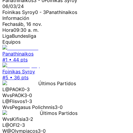
Panathinaikos
3
-
0
Foinikas Syroy
06/03/24
Foinikas Syroy
0
-
3
Panathinaikos
Información
Fecha
sáb, 16 nov.
Hora
09:30 a. m.
Liga
Bundesliga
Equipos
Panathinaikos
#
1
•
44
pts
Foinikas Syroy
#
5
•
36
pts
Últimos Partidos
L
@
PAOK
0-3
W
vs
PAOK
3-0
L
@
Flisvos
1-3
W
vs
Pegasus Polichnnis
3-0
Últimos Partidos
W
vs
Kifisia
3-2
L
@
OFI
2-3
W
@
Olympiacos
3-0