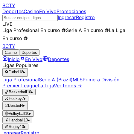
BCTY
Deportes
Casino
En Vivo
Promociones
Ingresar
Registro
LIVE
Liga Profesional
En curso
⚽
Serie A
En curso
⚽
La Liga
En curso
⚽
BCTY
Casino
Deportes
Inicio
En Vivo
Deportes
Ligas Populares
⚽
Futbol
18
▸
Liga Profesional
Serie A (Brazil)
MLS
Primera División
Premier League
La Liga
Ver todos →
🏀
Basketball
10
▸
🏒
Hockey
7
▸
⚾
Beisbol
4
▸
🏐
Volleyball
10
▸
🤾
Handball
10
▸
🏉
Rugby
10
▸
Ingresar
Registro