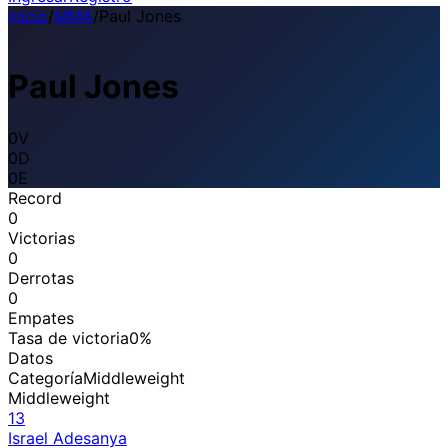
Inicio
/
MMA
/
Paul Jones
Paul Jones
0
V
0
D
0
E
Record
0
Victorias
0
Derrotas
0
Empates
Tasa de victoria
0
%
Datos
Categoría
Middleweight
Middleweight
13
Israel Adesanya