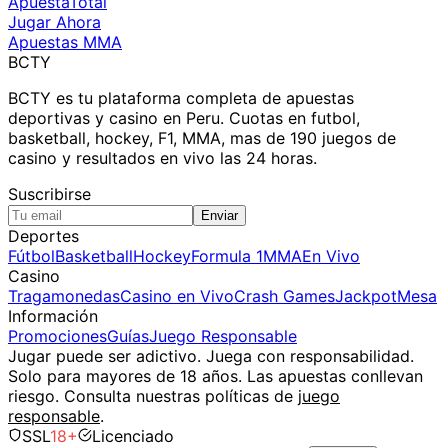
ApuestaTotal
Jugar Ahora
Apuestas MMA
BCTY
BCTY es tu plataforma completa de apuestas
deportivas y casino en Peru. Cuotas en futbol,
basketball, hockey, F1, MMA, mas de 190 juegos de
casino y resultados en vivo las 24 horas.
Suscribirse
Enviar
Deportes
Fútbol
Basketball
Hockey
Formula 1
MMA
En Vivo
Casino
Tragamonedas
Casino en Vivo
Crash Games
Jackpot
Mesa
Información
Promociones
Guías
Juego Responsable
Jugar puede ser adictivo. Juega con responsabilidad.
Solo para mayores de 18 años. Las apuestas conllevan
riesgo. Consulta nuestras políticas de
juego
responsable
.
SSL
18+
Licenciado