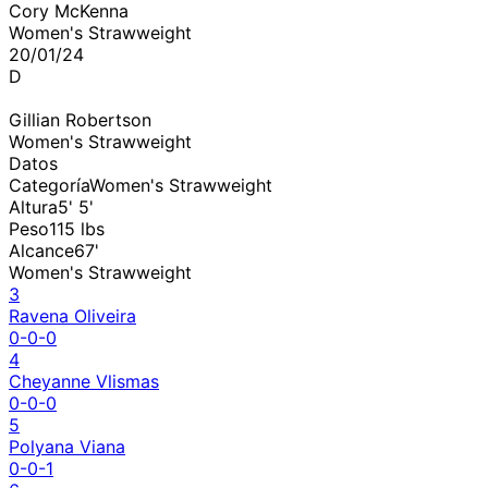
Cory McKenna
Women's Strawweight
20/01/24
D
Gillian Robertson
Women's Strawweight
Datos
Categoría
Women's Strawweight
Altura
5' 5'
Peso
115 lbs
Alcance
67'
Women's Strawweight
3
Ravena Oliveira
0
-
0
-
0
4
Cheyanne Vlismas
0
-
0
-
0
5
Polyana Viana
0
-
0
-
1