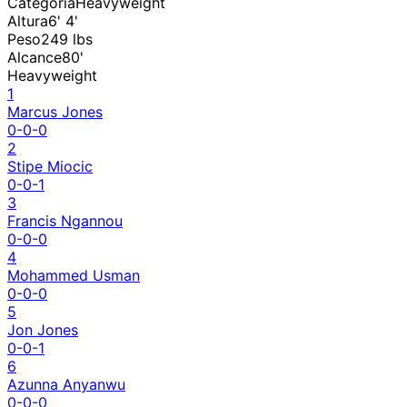
Categoría
Heavyweight
Altura
6' 4'
Peso
249 lbs
Alcance
80'
Heavyweight
1
Marcus Jones
0
-
0
-
0
2
Stipe Miocic
0
-
0
-
1
3
Francis Ngannou
0
-
0
-
0
4
Mohammed Usman
0
-
0
-
0
5
Jon Jones
0
-
0
-
1
6
Azunna Anyanwu
0
-
0
-
0