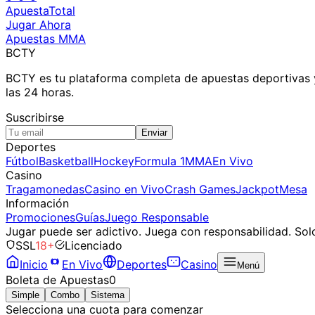
ApuestaTotal
Jugar Ahora
Apuestas MMA
BCTY
BCTY es tu plataforma completa de apuestas deportivas y 
las 24 horas.
Suscribirse
Enviar
Deportes
Fútbol
Basketball
Hockey
Formula 1
MMA
En Vivo
Casino
Tragamonedas
Casino en Vivo
Crash Games
Jackpot
Mesa
Información
Promociones
Guías
Juego Responsable
Jugar puede ser adictivo. Juega con responsabilidad. Sol
SSL
18+
Licenciado
Inicio
En Vivo
Deportes
Casino
Menú
Boleta de Apuestas
0
Simple
Combo
Sistema
Selecciona una cuota para comenzar