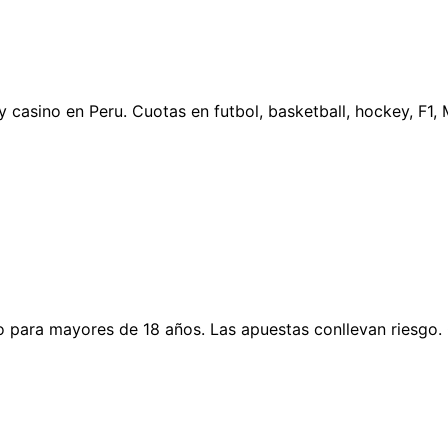
casino en Peru. Cuotas en futbol, basketball, hockey, F1,
o para mayores de 18 años. Las apuestas conllevan riesgo. 