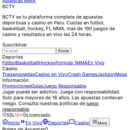
Apuestas MMA
BCTY
BCTY es tu plataforma completa de apuestas
deportivas y casino en Peru. Cuotas en futbol,
basketball, hockey, F1, MMA, mas de 190 juegos de
casino y resultados en vivo las 24 horas.
Suscribirse
Enviar
Deportes
Fútbol
Basketball
Hockey
Formula 1
MMA
En Vivo
Casino
Tragamonedas
Casino en Vivo
Crash Games
Jackpot
Mesa
Información
Promociones
Guías
Juego Responsable
Jugar puede ser adictivo. Juega con responsabilidad.
Solo para mayores de 18 años. Las apuestas conllevan
riesgo. Consulta nuestras políticas de
juego
responsable
.
SSL
18+
Licenciado
Inicio
En Vivo
Deportes
Casino
Menú
Boleta de Apuestas
0