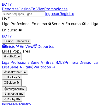
BCTY
Deportes
Casino
En Vivo
Promociones
Ingresar
Registro
LIVE
Liga Profesional
En curso
⚽
Serie A
En curso
⚽
La Liga
En curso
⚽
BCTY
Casino
Deportes
Inicio
En Vivo
Deportes
Ligas Populares
⚽
Futbol
18
▸
Liga Profesional
Serie A (Brazil)
MLS
Primera División
La
Liga
Serie A (Italy)
Ver todos →
🏀
Basketball
10
▸
🏒
Hockey
7
▸
⚾
Beisbol
4
▸
🏐
Volleyball
10
▸
🤾
Handball
10
▸
🏉
Rugby
10
▸
Ingresar
Registro