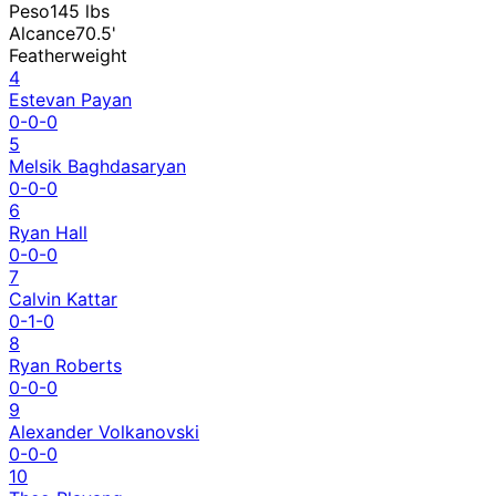
Peso
145 lbs
Alcance
70.5'
Featherweight
4
Estevan Payan
0
-
0
-
0
5
Melsik Baghdasaryan
0
-
0
-
0
6
Ryan Hall
0
-
0
-
0
7
Calvin Kattar
0
-
1
-
0
8
Ryan Roberts
0
-
0
-
0
9
Alexander Volkanovski
0
-
0
-
0
10