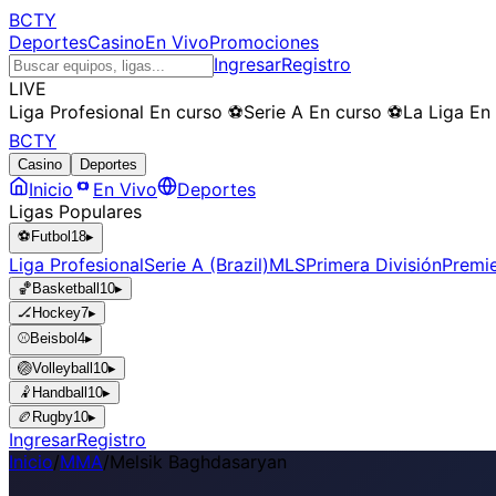
BCTY
Deportes
Casino
En Vivo
Promociones
Ingresar
Registro
LIVE
Liga Profesional
En curso
⚽
Serie A
En curso
⚽
La Liga
En
BCTY
Casino
Deportes
Inicio
En Vivo
Deportes
Ligas Populares
⚽
Futbol
18
▸
Liga Profesional
Serie A (Brazil)
MLS
Primera División
Premi
🏀
Basketball
10
▸
🏒
Hockey
7
▸
⚾
Beisbol
4
▸
🏐
Volleyball
10
▸
🤾
Handball
10
▸
🏉
Rugby
10
▸
Ingresar
Registro
Inicio
/
MMA
/
Melsik Baghdasaryan