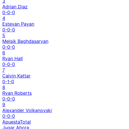
3
Adrian Diaz
0
-
0
-
0
4
Estevan Payan
0
-
0
-
0
5
Melsik Baghdasaryan
0
-
0
-
0
6
Ryan Hall
0
-
0
-
0
7
Calvin Kattar
0
-
1
-
0
8
Ryan Roberts
0
-
0
-
0
9
Alexander Volkanovski
0
-
0
-
0
ApuestaTotal
Jugar Ahora