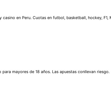
casino en Peru. Cuotas en futbol, basketball, hockey, F1,
o para mayores de 18 años. Las apuestas conllevan riesgo. 