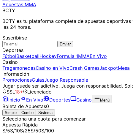
Apuestas MMA
BCTY
BCTY es tu plataforma completa de apuestas deportivas y 
las 24 horas.
Suscribirse
Enviar
Deportes
Fútbol
Basketball
Hockey
Formula 1
MMA
En Vivo
Casino
Tragamonedas
Casino en Vivo
Crash Games
Jackpot
Mesa
Información
Promociones
Guías
Juego Responsable
Jugar puede ser adictivo. Juega con responsabilidad. Sol
SSL
18+
Licenciado
Inicio
En Vivo
Deportes
Casino
Menú
Boleta de Apuestas
0
Simple
Combo
Sistema
Selecciona una cuota para comenzar
Apuesta Rápida
S/5
S/10
S/25
S/50
S/100