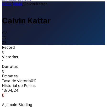
Inicio
/
MMA
/
Calvin Kattar
Calvin Kattar
0
V
1
D
0
E
Record
0
Victorias
1
Derrotas
0
Empates
Tasa de victoria
0
%
Historial de Peleas
13/04/24
L
Aljamain Sterling